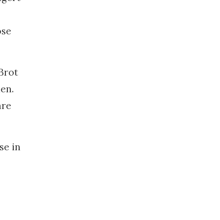
ose
Brot
en.
hre
se in