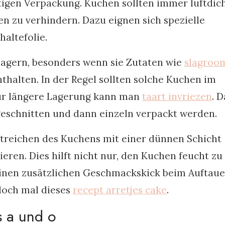
htigen Verpackung. Kuchen sollten immer luftdic
n zu verhindern. Dazu eignen sich spezielle
altefolie.
 lagern, besonders wenn sie Zutaten wie
slagroo
thalten. In der Regel sollten solche Kuchen im
ür längere Lagerung kann man
taart invriezen
. 
 geschnitten und dann einzeln verpackt werden.
estreichen des Kuchens mit einer dünnen Schicht
ren. Dies hilft nicht nur, den Kuchen feucht zu
einen zusätzlichen Geschmackskick beim Auftaue
doch mal dieses
recept arretjes cake
.
s a und o