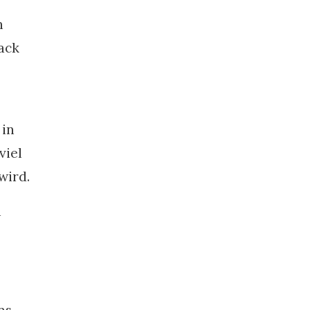
n
ack
 in
viel
wird.
n