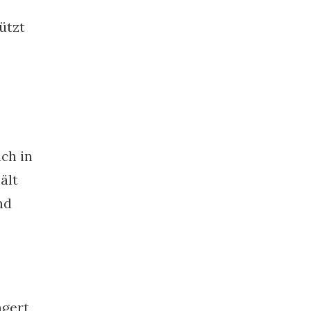
ützt
ch in
ält
nd
agert