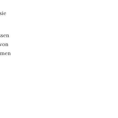
sie
ssen
 von
ammen