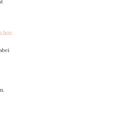
ht
m hoe
Dabei
n.